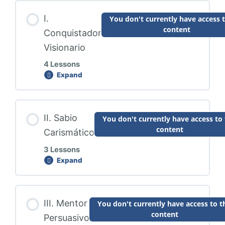
I.
You don't currently have access t
content
Conquistador
Visionario
4 Lessons
Expand
I.
Conquistador
Visionario
Module Content
II. Sabio
You don't currently have access to 
content
0% COMPLETE
0/4 Steps
Carismático
3 Lessons
Expand
II.
0. INTRODUCCIÓN > Descubre como
Sabio
aprovechar este programa
Carismático
Module Content
III. Mentor
You don't currently have access to t
1. DIAGNOSTICAR SITUACIÓN > Identifica
content
0% COMPLETE
0/3 Steps
Persuasivo
las fortalezas y las oportunidades de