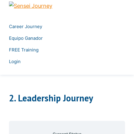
Skip
Skip
Sensei
to
to
Create
Journey
primary
main
your
Career Journey
navigation
content
own
Equipo Ganador
career
&
FREE Training
Transform
Login
your
leadership
2. Leadership Journey