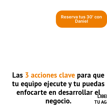
Reserva tus 30′ con
Daniel
Las
3 acciones clave
para que
tu equipo ejecute y tu puedas
enfocarte en desarrollar el
LIB
negocio.
TU A