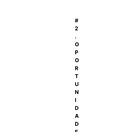
#
2
.
O
P
O
R
T
U
N
I
D
A
D
E