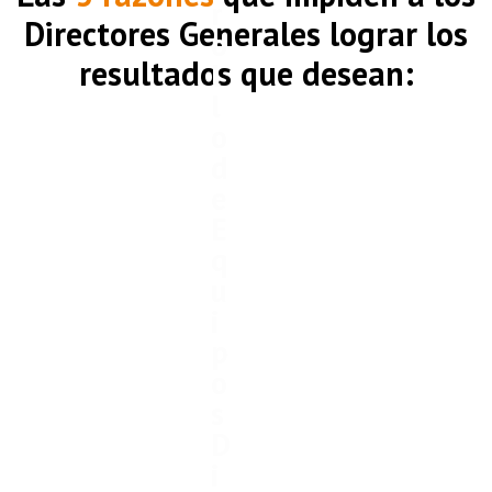
r
Directores Generales lograr los
o
resultados que desean:
l
l
o
d
e
E
q
u
i
p
o
s
D
i