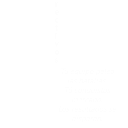
r
e
c
t
i
v
o
s
Tu equipo pelea
las batallas
.
Tú conquistas
mercado.
Los resultados se
disparan
.