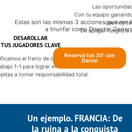
Las oportunida
Con tu equipo ganando
Estas son las mismas 3 acciones que me l
que hoy t
a triunfar como Director Genera
De apagar fuegos a 
DESAROLLAR
TUS JUGADORES CLAVE
Reserva tus 30′ con
ificamos el freno de cada uno.
Daniel
abajo 1-1 para lograr evolución.
pitas a tomar responsabilidad total.
Un ejemplo. FRANCIA: De
la ruina a la conquista