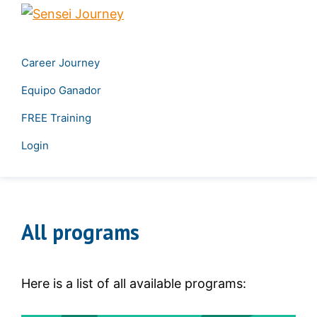
Skip
Skip
Sensei
to
to
Create
Journey
primary
main
your
Career Journey
navigation
content
own
Equipo Ganador
career
&
FREE Training
Transform
Login
your
leadership
All programs
Here is a list of all available programs: